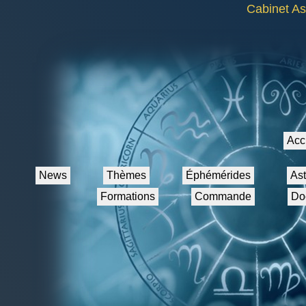
Cabinet As
Acc
News
Thèmes
Éphémérides
As
Formations
Commande
Do